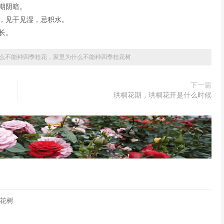
暗。  

见干见湿，忌积水。  

。  
么不能种四季桂花，家里为什么不能种四季桂花树
下一篇
珙桐花期，珙桐花开是什么时候
花树