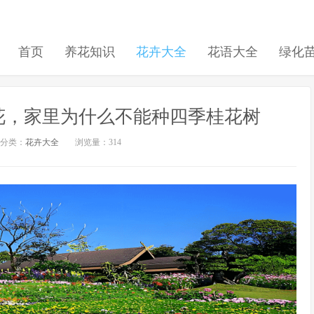
首页
养花知识
花卉大全
花语大全
绿化
花，家里为什么不能种四季桂花树
分类：
花卉大全
浏览量：314