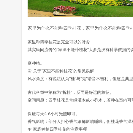
家里为什么不能种四季桂花，家里为什么不能种四季
家里种四季桂花是完全可以的呀🌼  

其实民间流传的“家里不能种桂花”大多是没有科学依据
庭种植。  

🌸 关于“家里不能种桂花”的常见误解  

风水角度：有说法认为“桂”与“鬼”谐音不吉利，但这是典型
古代科举中第称为“折桂”，反而是好运的象征。  

空间问题：四季桂花是常绿灌木或小乔木，若种在室内可
保证每天4-6小时光照即可。  

香气影响：部分人担心香气浓郁影响睡眠，但桂花香气温和
🌱 家庭种植四季桂花的注意事项  
